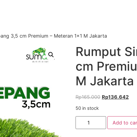
pang 3,5 cm Premium – Meteran 1×1 M Jakarta
Rumput Si
cm Premiu
M Jakarta
Rp
165.000
Rp
136.642
50 in stock
Add to car